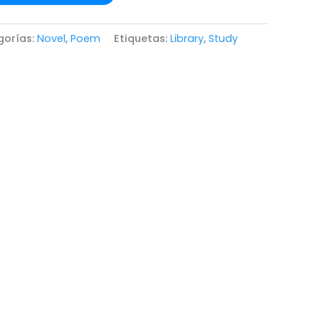
gorías:
Novel
,
Poem
Etiquetas:
Library
,
Study