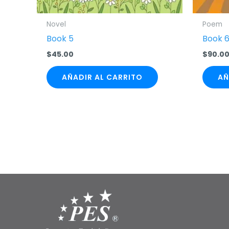
Novel
Poem
Book 5
Book 
$
45.00
$
90.0
AÑADIR AL CARRITO
AÑ