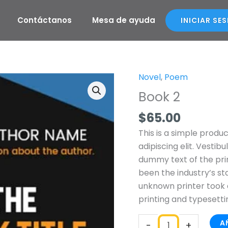
Contáctanos
Mesa de ayuda
INICIAR SE
Novel
,
Poem
Book
2
Book 2
cantidad
$
65.00
This is a simple produ
adipiscing elit. Vestib
dummy text of the pri
been the industry’s s
unknown printer took 
printing and typesetti
A
-
+