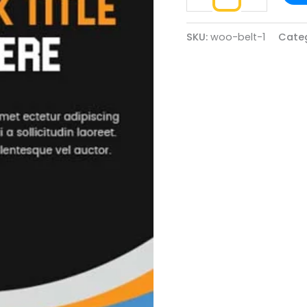
SKU:
woo-belt-1
Cate