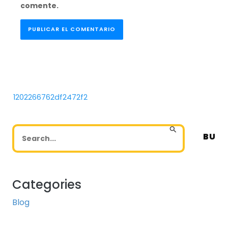
comente.
1202266762df2472f2
Post navigation
Buscar
por:
Categories
Blog