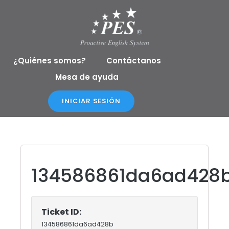
Ir
al
contenido
¿Quiénes somos?
Contáctanos
Mesa de ayuda
INICIAR SESIÓN
134586861da6ad428
Ticket ID:
134586861da6ad428b