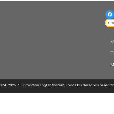
F
a
c
Sear
e
b
o
o
¿
k
C
M
024-2025 PES Proactive English System. Todos los derechos reserva