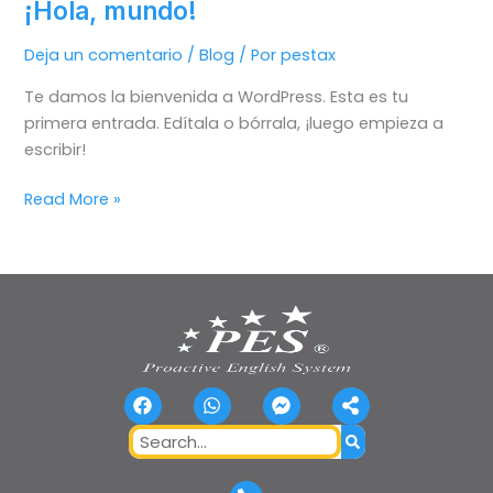
¡Hola, mundo!
¡Hola,
mundo!
Deja un comentario
/
Blog
/ Por
pestax
Te damos la bienvenida a WordPress. Esta es tu
primera entrada. Edítala o bórrala, ¡luego empieza a
escribir!
Read More »
F
W
F
S
a
h
a
h
c
a
c
a
Search
e
t
e
r
b
s
b
e
o
a
o
-