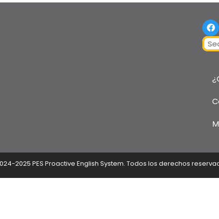
F
a
c
Sear
e
b
o
o
¿
k
C
M
024-2025 PES Proactive English System. Todos los derechos reserva