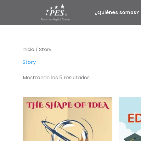
Ordenado
Ir
por
al
los
¿Quiénes somos?
últimos
contenido
Inicio
/ Story
Story
Mostrando los 5 resultados