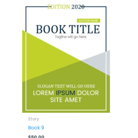
Story
Book 9
$
50.00