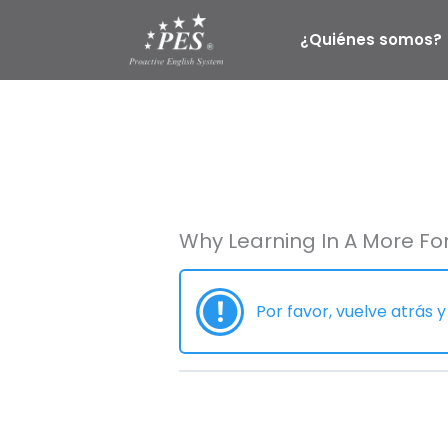
Ir
al
¿Quiénes somos?
contenido
Why Learning In A More F
Por favor, vuelve atrás y