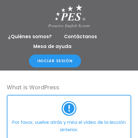
Ir
al
contenido
¿Quiénes somos?
Contáctanos
Mesa de ayuda
INICIAR SESIÓN
What is WordPress
Por favor, vuelve atrás y mira el vídeo de la lección
anterior.