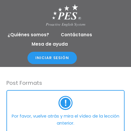
Ir
al
contenido
¿Quiénes somos?
Contáctanos
Mesa de ayuda
INICIAR SESIÓN
Post Formats
Por favor, vuelve atrás y mira el vídeo de la lección
anterior.