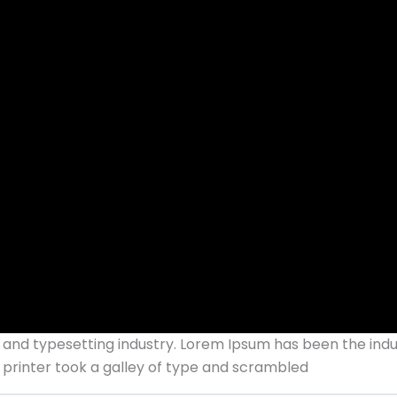
 and typesetting industry. Lorem Ipsum has been the ind
printer took a galley of type and scrambled