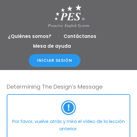
Ir
al
contenido
¿Quiénes somos?
Contáctanos
Mesa de ayuda
INICIAR SESIÓN
Determining The Design’s Message
Por favor, vuelve atrás y mira el vídeo de la lección
anterior.