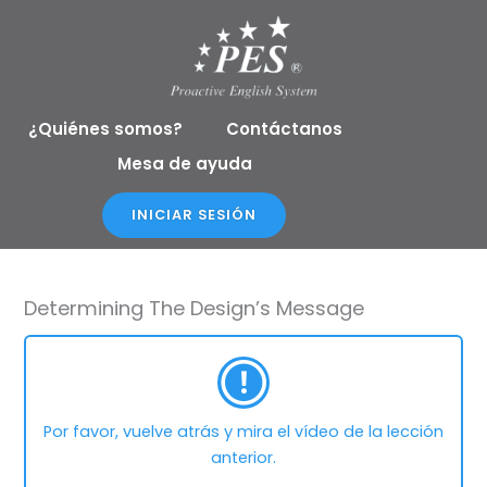
Ir
al
contenido
¿Quiénes somos?
Contáctanos
Mesa de ayuda
INICIAR SESIÓN
Determining The Design’s Message
Por favor, vuelve atrás y mira el vídeo de la lección
anterior.