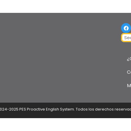
F
a
c
Sear
e
b
o
o
¿
k
C
M
024-2025 PES Proactive English System. Todos los derechos reserva