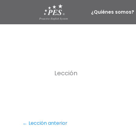
Ir
al
¿Quiénes somos?
contenido
Lección
←
Lección anterior