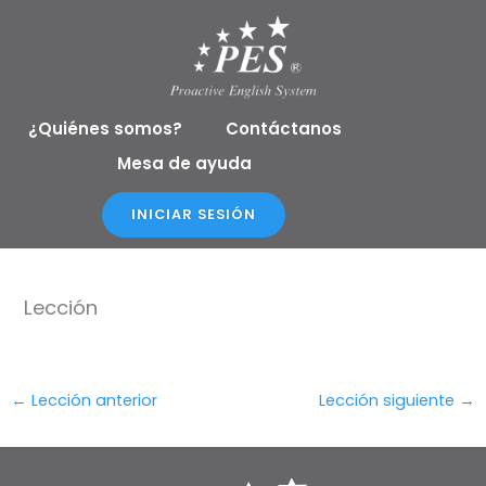
Ir
al
contenido
¿Quiénes somos?
Contáctanos
Mesa de ayuda
INICIAR SESIÓN
Lección
←
Lección anterior
Lección siguiente
→