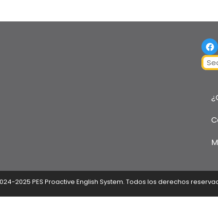
F
a
c
Sear
e
b
o
o
¿
k
C
M
024-2025 PES Proactive English System. Todos los derechos reserva