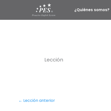
Ir
al
¿Quiénes somos?
contenido
Lección
←
Lección anterior