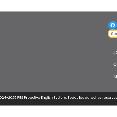
F
a
c
Sear
e
b
o
o
¿
k
C
M
024-2025 PES Proactive English System. Todos los derechos reserva