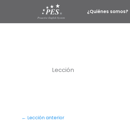
Ir
al
¿Quiénes somos?
contenido
Lección
←
Lección anterior