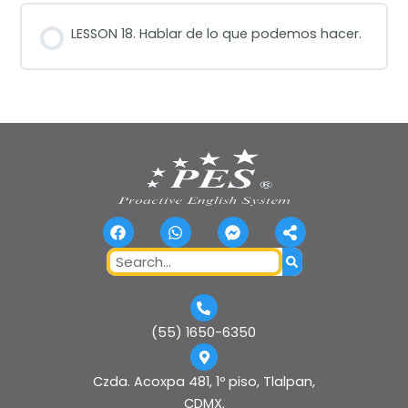
LESSON 18. Hablar de lo que podemos hacer.
F
W
F
S
a
h
a
h
c
a
c
a
Search
e
t
e
r
b
s
b
e
o
a
o
-
o
p
o
a
k
p
k
l
(55) 1650-6350
-
t
m
e
Czda. Acoxpa 481, 1º piso, Tlalpan,
s
CDMX.