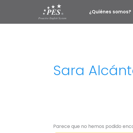
Ir
Buscar
al
por:
¿Quiénes somos?
contenido
Sara Alcán
Parece que no hemos podido enco