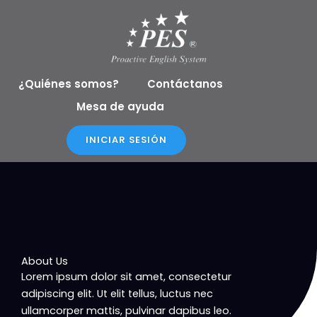
Ir
al
contenido
¿Quiénes somos?
Contáctanos
Mesa de ayuda
INICIAR SESIÓN
About Us
Lorem ipsum dolor sit amet, consectetur
adipiscing elit. Ut elit tellus, luctus nec
ullamcorper mattis, pulvinar dapibus leo.